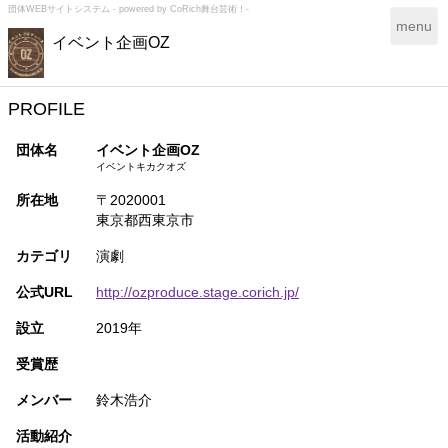
団体WEBサイトシステム - powered by
CoRich舞台芸術！-
T
menu
イベント企画OZ
o
g
g
l
PROFILE
e
n
団体名
イベント企画OZ
a
イベントキカクオズ
v
所在地
〒2020001
i
東京都西東京市
g
a
カテゴリ
演劇
t
i
公式URL
http://ozproduce.stage.corich.jp/
o
n
設立
2019年
受賞歴
メンバー
鈴木浩介
活動紹介